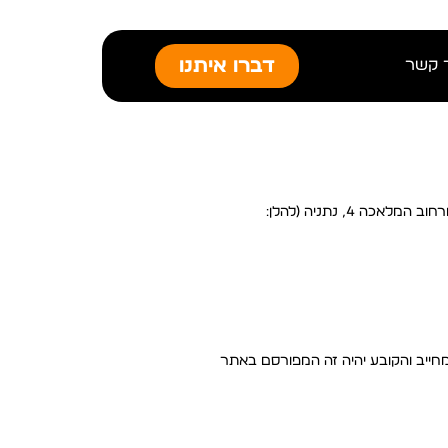
דברו איתנו
 קשר
תקנון זה מגדיר את תנאי השימוש באתר האינטרנט https://dev.koranga.co.il/ (להלן: "האתר") המופעל על ידי קורנגה בע"מ, ח.פ 513952382 מרחוב המלאכה 4, נתניה (להלן:
חייב והקובע יהיה זה המפורסם באתר