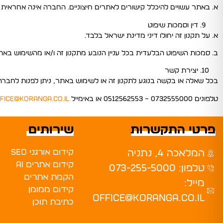
א. באתר עשויים להיכלל קישורים לאתרים חיצוניים. החברה אינה אחראית
דין וסמכות שיפוט
א. על תקנון זה יחולו דיני מדינת ישראל בלבד.
ב. סמכות השיפוט הבלעדית בכל עניין הנובע מתקנון זה ו/או מהשימוש בא
יצירת קשר
בכל שאלה או בקשה בנוגע לתקנון זה או לשימוש באתר, ניתן לפנות לחבר
טלפונים 0732555000 – 0512562553 או באימייל
fice@koranga.co.il
פרטי התקשרות
שירותים
קידום אורגני SEO
המלאכה 4, נתניה
קידום אתרים AI
טלפון: 073-255-5000
הקמת אתרים
מייל:
קידום ממומן
office@koranga.co.il
כתיבת תוכן