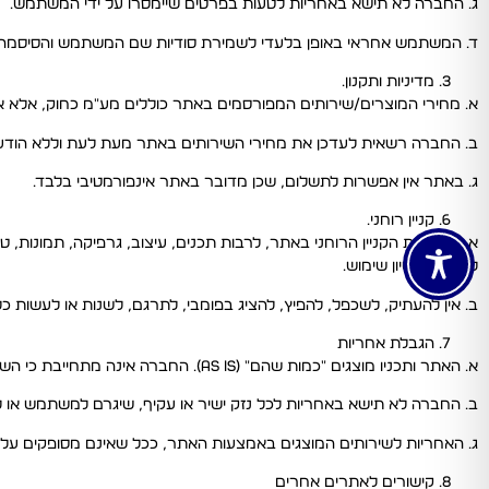
ג. החברה לא תישא באחריות לטעות בפרטים שיימסרו על ידי המשתמש.
ד. המשתמש אחראי באופן בלעדי לשמירת סודיות שם המשתמש והסיסמה 
מדיניות ותקנון.
א. מחירי המוצרים/שירותים המפורסמים באתר כוללים מע"מ כחוק, אלא א
ב. החברה רשאית לעדכן את מחירי השירותים באתר מעת לעת וללא הודע
ג. באתר אין אפשרות לתשלום, שכן מדובר באתר אינפורמטיבי בלבד.
קניין רוחני.
א. כל זכויות הקניין הרוחני באתר, לרבות תכנים, עיצוב, גרפיקה, תמונות
לחברה רישיון שימוש.
ב. אין להעתיק, לשכפל, להפיץ, להציג בפומבי, לתרגם, לשנות או לעשות
הגבלת אחריות
א. האתר ותכניו מוצגים "כמות שהם" (As Is). החברה אינה מתחייבת כי השימוש באתר יהיה רציף, ללא תקלות, או נטול וירוסים.
ב. החברה לא תישא באחריות לכל נזק ישיר או עקיף, שיגרם למשתמש או ל
ג. האחריות לשירותים המוצגים באמצעות האתר, ככל שאינם מסופקים על 
קישורים לאתרים אחרים