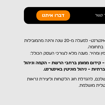
דברו איתנו
 קשר
קורנגה מתמחה בפתרונות שיווק באינטרנט- למעלה מ-20 שנה והינה מהמובילות
בתחומה.
ין ומהיר. מענה מלא לצורכי העסק הכולל:
ניית אתרים – קידום אורגני SEO – קידום ממומן ברחבי הרשת – הקמה וניהול
תיות – ניהול מוניטין באינטרנט.
לכם, להגדלת חוג הלקוחות וליצירת נראות
טלית מושלמת.